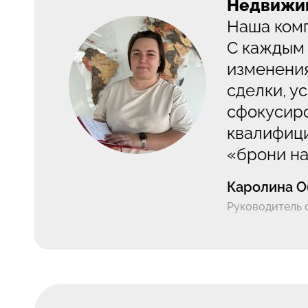
Недвижим
Наша комп
С каждым 
изменения
сделки, у
сфокусиро
квалифици
«брони на
Каролина О
Руководитель 