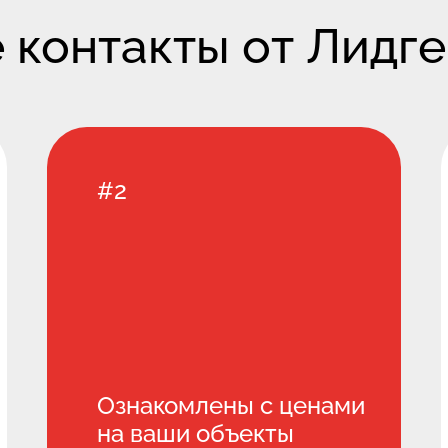
 контакты от Лидге
#2
Ознакомлены с ценами
на ваши объекты