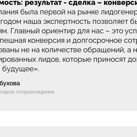
ость: результат - сделка – конверс
ания была первой на рынке лидогене
годом наша экспертность позволяет б
м. Главный ориентир для нас – это ус
спешная конверсия и долгосрочное со
ваны не на количестве обращений, а н
рованных лидов, которые приносят дох
 будущее».
бухова
отдела сопровождения